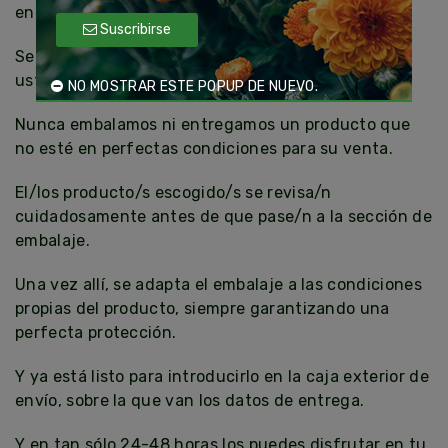
en Zaragoza. Y sobre todo, con mucha delicadeza.
Suscribirse
Seleccionamos su producto como si lo escogiera
usted mismo.
NO MOSTRAR ESTE POPUP DE NUEVO.
Nunca embalamos ni entregamos un producto que
no esté en perfectas condiciones para su venta.
El/los producto/s escogido/s se revisa/n
cuidadosamente antes de que pase/n a la sección de
embalaje.
Una vez allí, se adapta el embalaje a las condiciones
propias del producto, siempre garantizando una
perfecta protección.
Y ya está listo para introducirlo en la caja exterior de
envío, sobre la que van los datos de entrega.
Y en tan sólo 24-48 horas los puedes disfrutar en tu