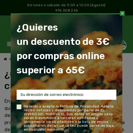
De lunes a sábado de 9:00 a 15:00 (Agosto)
976 308 236
close
¿Quieres
un descuento de 3€
view_headline
0
por compras online
chevron_right
¿Cómo llega mi pedido a casa?
superior a 65€
¿Cómo llega mi pedido a
casa?
En Viveros Laraflor preparamos todos los pedidos
He leído y acepto la
Política de Privacidad
. Acepto
que recibimos a través de la web con la misma
recibir noticias y descuentos por parte de EL
VIVERO DEL HUERVA SL Sus datos en ningún caso
dedicación y pasión que cuando servimos un
serán trasmitidos a terceras entidades y
únicamente serán añadidos a la lista de envíos
producto a nuestros clientes que visitan cualquiera
publicitarios de la cual usted puede darse de baja
de los 2 establecimientos comerciales que tenemos
en cualquier momento.