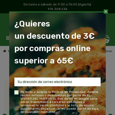
De lunes a sábado de 9:00 a 15:00 (Agosto)
976 308 236
close
¿Quieres
un descuento de 3€
view_headline
0
por compras online
chevron_right
chevron_right
chevron_right
chevron_right
Jardín y Huerto
Riego
Accesorios de Riego
Turbina Emerg
superior a 65€
He leído y acepto la
Política de Privacidad
. Acepto
recibir noticias y descuentos por parte de EL
VIVERO DEL HUERVA SL Sus datos en ningún caso
serán trasmitidos a terceras entidades y
únicamente serán añadidos a la lista de envíos
publicitarios de la cual usted puede darse de baja
en cualquier momento.