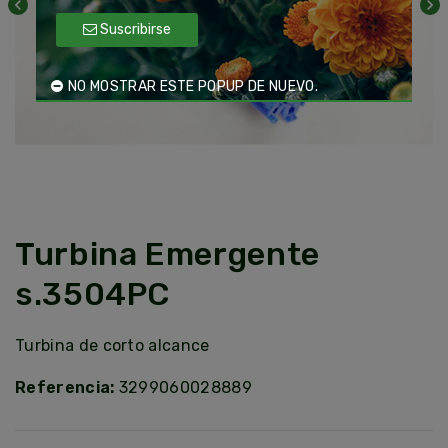
chevron_left
chevron_right
Suscribirse
NO MOSTRAR ESTE POPUP DE NUEVO.
Turbina Emergente
s.3504PC
Turbina de corto alcance
Referencia:
3299060028889