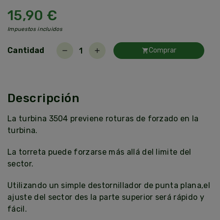
15,90 €
Impuestos incluidos
Cantidad
Comprar
remove
add
shopping_cart
Descripción
La turbina 3504 previene roturas de forzado en la
turbina.
La torreta puede forzarse más allá del limite del
sector.
Utilizando un simple destornillador de punta plana,el
ajuste del sector des la parte superior será rápido y
fácil.