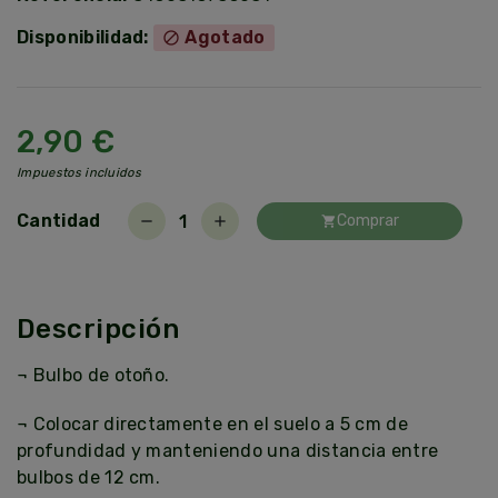
Disponibilidad:
Agotado
block
2,90 €
Impuestos incluidos
Cantidad
Comprar
remove
add
shopping_cart
Descripción
¬ Bulbo de otoño.
¬ Colocar directamente en el suelo a 5 cm de
profundidad y manteniendo una distancia entre
bulbos de 12 cm.