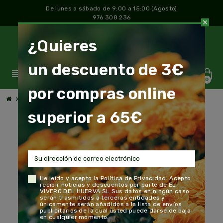
De lunes a sábado de 9:00 a 15:00 (Agosto)
976 308 236
close
¿Quieres
un descuento de 3€
view_headline
0
por compras online
chevron_right
chevron_right
chevron_right
Jardín y Huerto
Bulbos
Bulbo Ranúnculo Mezcla
superior a 65€
He leído y acepto la
Política de Privacidad
. Acepto
recibir noticias y descuentos por parte de EL
VIVERO DEL HUERVA SL Sus datos en ningún caso
serán trasmitidos a terceras entidades y
únicamente serán añadidos a la lista de envíos
publicitarios de la cual usted puede darse de baja
en cualquier momento.