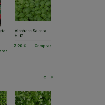
ría
Albahaca Salsera
Romero Rastrero
S
M-13
M13
C
3,90 €
Comprar
3,90 €
Comprar
2
prar