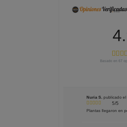
4
Basado en
67
op
Nuria S.
publicado e
5/5
Plantas llegaron en p