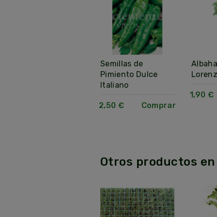
Sandía Injertada
Semillas de
Albaha
Polinizadora
Pimiento Dulce
Lorenz
Italiano
1,90 €
Comprar
1,90 €
2,50 €
Comprar
Otros productos en