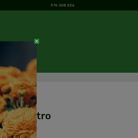
976 308 236
close
y llévatelo.
 Barbastro