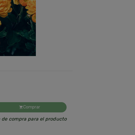
e
.
24
Comprar
shopping_cart
o de compra para el producto