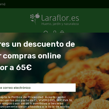
sto)
0
res un descuento de
tas
Floristería
Decoración
Bonsai
Regalos
r compras online
 descuento de 3€? Haz una compra online superior a 65€ 
or a 65€
de hortalizas
Tomate Rosa de Barbastro
chevron_right
Tomate Rosa de
cepto la
Política de Privacidad
. Acepto recibir
descuentos por parte de EL VIVERO DEL HUERVA SL
Gran producción.
n ningún caso serán trasmitidos a terceras
únicamente serán añadidos a la lista de envíos