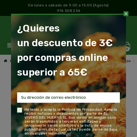
De lunes a sábado de 9:00 a 15:00 (Agosto)
976 308 236
close
¿Quieres
un descuento de 3€
view_headline
0
por compras online
chevron_right
chevron_right
chevron_right
chevron_right
Jardín y Huerto
Semillas y semilleros
Semillas Ecológicas
superior a 65€
He leído y acepto la
Política de Privacidad
. Acepto
recibir noticias y descuentos por parte de EL
VIVERO DEL HUERVA SL Sus datos en ningún caso
serán trasmitidos a terceras entidades y
únicamente serán añadidos a la lista de envíos
publicitarios de la cual usted puede darse de baja
en cualquier momento.