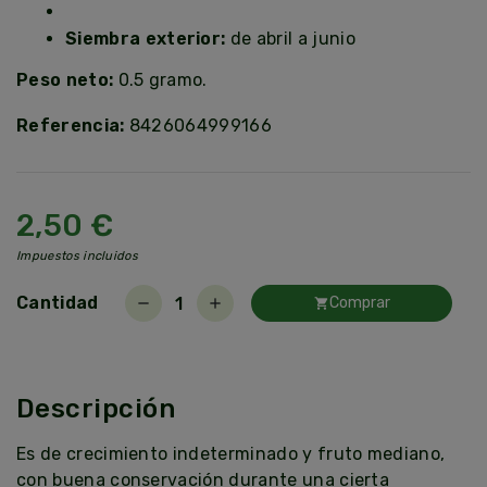
Siembra exterior:
de abril a junio
Peso neto:
0.5 gramo.
Referencia:
8426064999166
2,50 €
Impuestos incluidos
Cantidad
Comprar
remove
add
shopping_cart
Descripción
Es de crecimiento indeterminado y fruto mediano,
con buena conservación durante una cierta