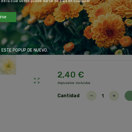
s de la cual usted puede darse de baja en cualquier
Nº semillas / gramo: 450
Siembra directa: Marzo - Mayo
irse
Floración: Julio - Noviembre
Nº días en germinar las semillas:
Altura planta: 60 cm.
Disponibilidad:
Agotado
block
 ESTE POPUP DE NUEVO.
2,40 €
zoom_out_map
Impuestos incluidos
Cantidad
remove
add