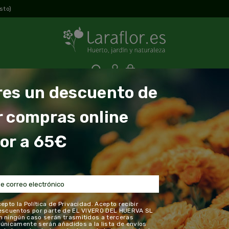
sto)
0
res un descuento de
tas
Floristería
Decoración
Bonsai
Regalos
r compras online
 descuento de 3€? Haz una compra online superior a 65€ 
or a 65€
 semilleros
Semillas Flores
Semillas de Reina Margarita Prin
chevron_right
chevron_right
Semillas de Rei
cepto la
Política de Privacidad
. Acepto recibir
Princesa Variad
descuentos por parte de EL VIVERO DEL HUERVA SL
n ningún caso serán trasmitidos a terceras
únicamente serán añadidos a la lista de envíos