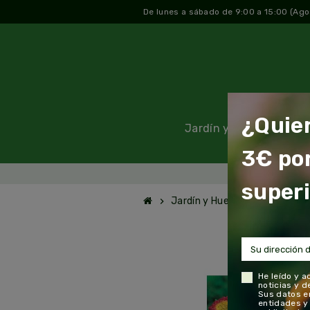
De lunes a sábado de 9:00 a 15:00 (Ago
¿Quie
Jardín y Huerto
Plan
3€ po
¿Quieres un
superi
Jardín y Huerto
Semillas y
chevron_right
chevron_right
He leído y a
noticias y 
Sus datos e
entidades y 