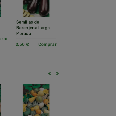
Semillas de
Semillas de
P
Berenjena Larga
Zanahoria Nantesa
b
Morada
prar
2,50 €
Comprar
4
2,50 €
Comprar