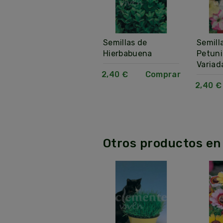
Semillas de
Semillas de
Semill
Crisantemo
Hierbabuena
Petuni
Leucanthemum
Variad
2,40 €
Comprar
2,40 €
Comprar
2,40 €
Otros productos en