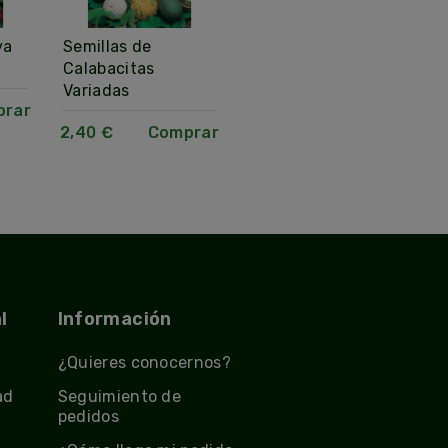
va
Semillas de
Semillas de Salvia
S
Calabacitas
de Flor Roja
C
Variadas
prar
2,40 €
Comprar
2
2,40 €
Comprar
l
Información
¿Quieres conocernos?
ad
Seguimiento de
pedidos