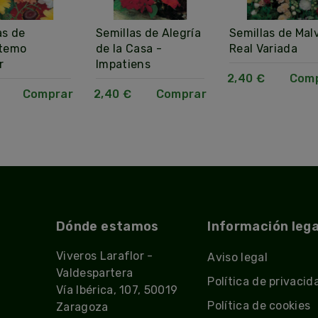
as de
Semillas de Alegría
Semillas de Mal
ntemo
de la Casa -
Real Variada
r
Impatiens
2,40 €
Com
Comprar
2,40 €
Comprar
Dónde estamos
Información lega
Viveros Laraflor -
Aviso legal
Valdespartera
Política de privacid
Vía Ibérica, 107, 50019
Política de cookies
Zaragoza