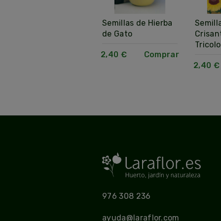
Semillas de
Semillas de Hierba
Semill
Antirrino Variado
de Gato
Crisa
Tricolo
2,40 €
Comprar
2,40 €
Comprar
2,40 €
976 308 236
ayuda@laraflor.com