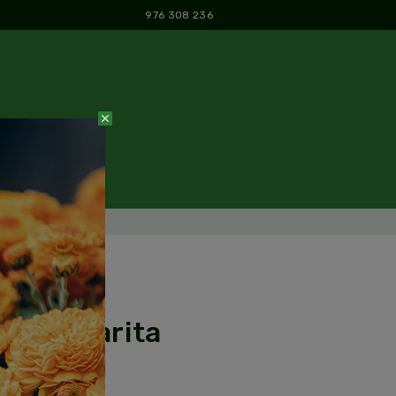
976 308 236
close
y llévatelo.
cesa Variada
na Margarita
a