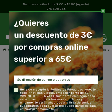
De lunes a sábado de 9:00 a 15:00 (Agosto)
976 308 236
close
¿Quieres
un descuento de 3€
view_headline
0
por compras online
chevron_right
chevron_right
chevron_right
chevron_right
Jardín y Huerto
Semillas y semilleros
Semillas Hortícolas
superior a 65€
He leído y acepto la
Política de Privacidad
. Acepto
recibir noticias y descuentos por parte de EL
VIVERO DEL HUERVA SL Sus datos en ningún caso
serán trasmitidos a terceras entidades y
únicamente serán añadidos a la lista de envíos
publicitarios de la cual usted puede darse de baja
en cualquier momento.