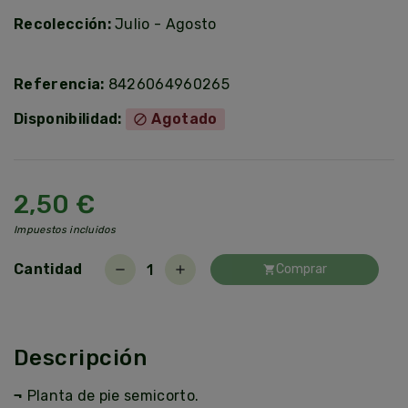
Recolección:
Julio - Agosto
Referencia:
8426064960265
Disponibilidad:
Agotado
block
2,50 €
Impuestos incluidos
Cantidad
Comprar
remove
add
shopping_cart
Descripción
¬
Planta de pie semicorto.