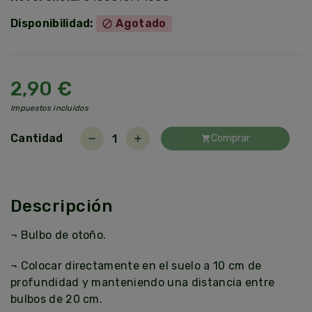
Disponibilidad:
Agotado
block
2,90 €
Impuestos incluidos
Cantidad
Comprar
remove
add
shopping_cart
Descripción
¬ Bulbo de otoño.
¬ Colocar directamente en el suelo a 10 cm de
profundidad y manteniendo una distancia entre
bulbos de 20 cm.