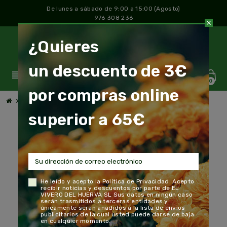
De lunes a sábado de 9:00 a 15:00 (Agosto)
976 308 236
close
¿Quieres
un descuento de 3€
view_headline
0
por compras online
chevron_right
chevron_right
chevron_right
Jardín y Huerto
Bulbos
Bulbo Jacinto Blanco
superior a 65€
He leído y acepto la
Política de Privacidad
. Acepto
recibir noticias y descuentos por parte de EL
VIVERO DEL HUERVA SL Sus datos en ningún caso
serán trasmitidos a terceras entidades y
únicamente serán añadidos a la lista de envíos
publicitarios de la cual usted puede darse de baja
en cualquier momento.