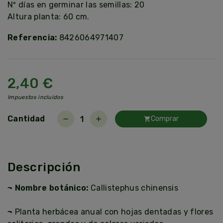
Nº días en germinar las semillas: 20
Altura planta: 60 cm.
Referencia:
8426064971407
2,40 €
Impuestos incluidos
Cantidad
Comprar
remove
add
shopping_cart
Descripción
¬ Nombre botánico:
Callistephus chinensis
¬
Planta herbácea anual con hojas dentadas y flores