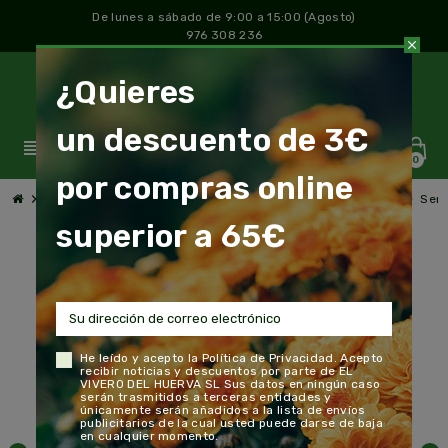
De lunes a sábado de 9:00 a 15:00 (Agosto)
976 308 236
close
¿Quieres
un descuento de 3€
view_headline
0
por compras online
chevron_right
chevron_right
chevron_right
chevron_right
Jardín y Huerto
Semillas y semilleros
Semillas Flores
Semi
superior a 65€
He leído y acepto la
Política de Privacidad
. Acepto
recibir noticias y descuentos por parte de EL
VIVERO DEL HUERVA SL Sus datos en ningún caso
serán trasmitidos a terceras entidades y
únicamente serán añadidos a la lista de envíos
publicitarios de la cual usted puede darse de baja
en cualquier momento.