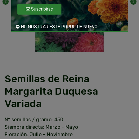
chevron_left
chevron_right
Suscribirse
NO MOSTRAR ESTE POPUP DE NUEVO.
Semillas de Reina
Margarita Duquesa
Variada
Nº semillas / gramo: 450
Siembra directa: Marzo - Mayo
Floración: Julio - Noviembre